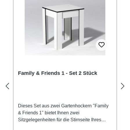
einen schwarzen Materialkern. Alle weiteren
Dekore verfügen über einen braunen
Materialkern. Mehr Informationen zu unseren
Dekoren sowie farbliche Abbildungen finden
Sie hier auf der Info-Seite Dekore. Aufgrund
der Lichtverhältnisse bei der
Produktfotografie und unterschiedlicher
Farbdarstellung der Monitore kann es dazu
kommen, dass der Farbton des Produktes
nicht authentisch wiedergegeben wird.
Family & Friends 1 - Set 2 Stück
CITYGARTEN empfiehlt das Set aus zwei
Gartenhockern "Family & Friends 1" als
Design-Outdoor-Hocker.
Dieses Set aus zwei Gartenhockern "Family
& Friends 1" bietet Ihnen zwei
Sitzgelegenheiten für die Stirnseite Ihres
Gartentisches "Family & Friends". Sie können