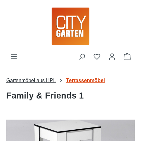
Zum Hauptinhalt springen
Ware
Gartenmöbel aus HPL
Terrassenmöbel
Family & Friends 1
Bildergalerie überspringen