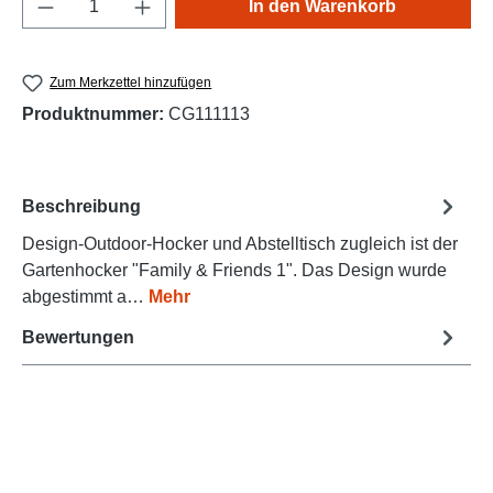
Produkt Anzahl: Gib den gewünschten Wert e
In den Warenkorb
Zum Merkzettel hinzufügen
Produktnummer:
CG111113
Beschreibung
Design-Outdoor-Hocker und Abstelltisch zugleich ist der
Gartenhocker "Family & Friends 1". Das Design wurde
abgestimmt a…
Mehr
Bewertungen