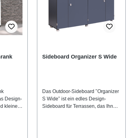
hrank
Sideboard Organizer S Wide
nk
Das Outdoor-Sideboard "Organizer
as Design-
S Wide" ist ein edles Design-
d kleine
Sideboard für Terrassen, das Ihnen
chrank ist
viel Stauraum bietet. Richten Sie
gnet sich
jede Terrasse so hochwertig ein,
Verstauen
wie Ihr Wohnzimmer. Sie können
ze Jahr!
diesen Terrassenschrank zum