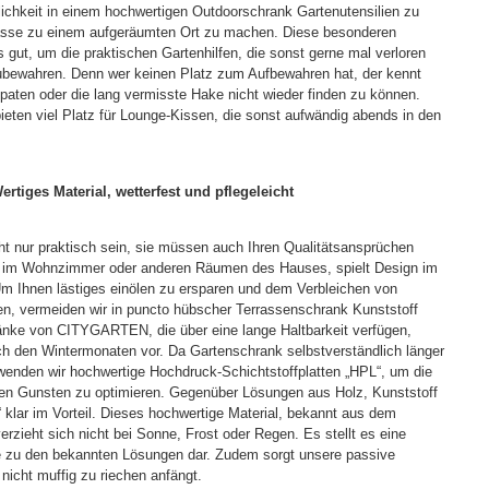
glichkeit in einem hochwertigen Outdoorschrank Gartenutensilien zu
rasse zu einem aufgeräumten Ort zu machen. Diese besonderen
gut, um die praktischen Gartenhilfen, die sonst gerne mal verloren
ubewahren. Denn wer keinen Platz zum Aufbewahren hat, der kennt
paten oder die lang vermisste Hake nicht wieder finden zu können.
eten viel Platz für Lounge-Kissen, die sonst aufwändig abends in den
rtiges Material, wetterfest und pflegeleicht
ht nur praktisch sein, sie müssen auch Ihren Qualitätsansprüchen
 im Wohnzimmer oder anderen Räumen des Hauses, spielt Design im
Um Ihnen lästiges einölen zu ersparen und dem Verbleichen von
, vermeiden wir in puncto hübscher Terrassenschrank Kunststoff
nke von CITYGARTEN, die über eine lange Haltbarkeit verfügen,
 den Wintermonaten vor. Da Gartenschrank selbstverständlich länger
erwenden wir hochwertige Hochdruck-Schichtstoffplatten „HPL“, um die
hren Gunsten zu optimieren. Gegenüber Lösungen aus Holz, Kunststoff
L“ klar im Vorteil. Dieses hochwertige Material, bekannt aus dem
rzieht sich nicht bei Sonne, Frost oder Regen. Es stellt es eine
ive zu den bekannten Lösungen dar. Zudem sorgt unsere passive
 nicht muffig zu riechen anfängt.