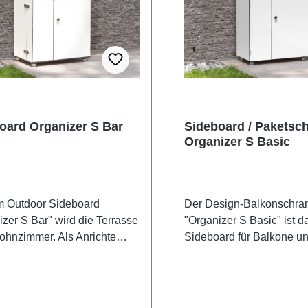
oard Organizer S Bar
Sideboard / Paketsc
Organizer S Basic
m Outdoor Sideboard
Der Design-Balkonschra
izer S Bar" wird die Terrasse
"Organizer S Basic" ist d
hnzimmer. Als Anrichte
Sideboard für Balkone un
t das edle Möbelstück jede
Terrassen. Der Outdoor-S
uppe und macht Sie zum
eine edle Anrichte und ei
ten Gastgeber in Ihrem
zugleich zum schnellen 
. Im Sommer haben Sie hier
von Utensilien – das gan