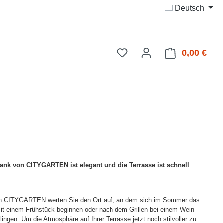
Deutsch
Du hast 0 Produkte auf d
0,00 €
Ware
ank von CITYGARTEN ist elegant und die Terrasse ist schnell
on CITYGARTEN werten Sie den Ort auf, an dem sich im Sommer das
mit einem Frühstück beginnen oder nach dem Grillen bei einem Wein
ingen. Um die Atmosphäre auf Ihrer Terrasse jetzt noch stilvoller zu