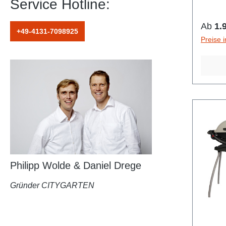
Service Hotline:
Geschi
Kuchen
Regulä
Ab
1.
+49-4131-7098925
schnell
Preise 
ist um
brauch
nicht 
laufen
Bar" e
der be
Koffert
können
Terras
Outdoo
Philipp Wolde & Daniel Drege
frostsi
dass di
Gründer CITYGARTEN
Minusg
Regenw
Innen