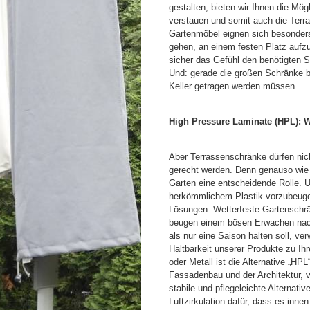
gestalten, bieten wir Ihnen die Mö
verstauen und somit auch die Ter
Gartenmöbel eignen sich besonders 
gehen, an einem festen Platz aufz
sicher das Gefühl den benötigten S
Und: gerade die großen Schränke bi
Keller getragen werden müssen.
High Pressure Laminate (HPL): We
Aber Terrassenschränke dürfen nic
gerecht werden. Denn genauso wie
Garten eine entscheidende Rolle. 
herkömmlichem Plastik vorzubeugen
Lösungen. Wetterfeste Gartenschrä
beugen einem bösen Erwachen nach
als nur eine Saison halten soll, v
Haltbarkeit unserer Produkte zu I
oder Metall ist die Alternative „HP
Fassadenbau und der Architektur, ve
stabile und pflegeleichte Alternat
Luftzirkulation dafür, dass es innen