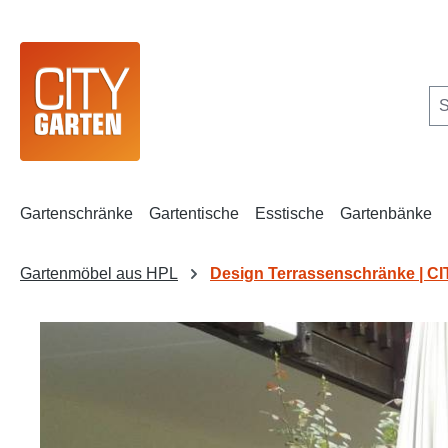
m Hauptinhalt springen
Zur Suche springen
Zur Hauptnavigation springen
Gartenschränke
Gartentische
Esstische
Gartenbänke
Gartenmöbel aus HPL
Design Terrassenschränke | 