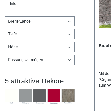
Info
Breite/Länge
Tiefe
Sideb
Höhe
Fassungsvermögen
Mit de
5 attraktive Dekore:
"Organ
zum Wo
ergänz
Sitzgr
perfek
Garten