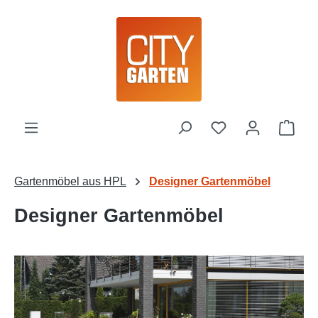
Zum Hauptinhalt springen
Du hast 0 Produk
Ware
Gartenmöbel aus HPL
Designer Gartenmöbel
Designer Gartenmöbel