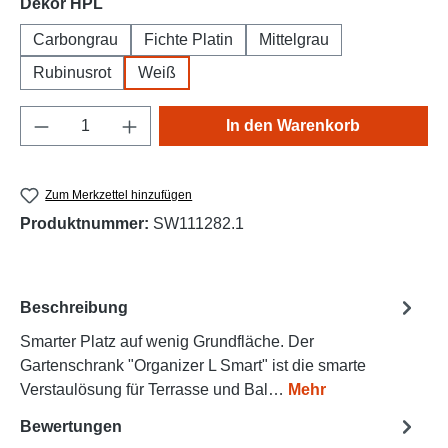
auswählen
Dekor HPL
Carbongrau
Fichte Platin
Mittelgrau
Rubinusrot
Weiß
Produkt Anzahl: Gib den gewünschten Wert e
In den Warenkorb
Zum Merkzettel hinzufügen
Produktnummer:
SW111282.1
Beschreibung
Smarter Platz auf wenig Grundfläche. Der
Gartenschrank "Organizer L Smart" ist die smarte
Verstaulösung für Terrasse und Bal…
Mehr
Bewertungen