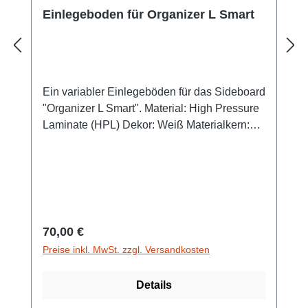
Einlegeboden für Organizer L Smart
Ein variabler Einlegeböden für das Sideboard
"Organizer L Smart". Material: High Pressure
Laminate (HPL) Dekor: Weiß Materialkern:
Schwarz Maße: ca. 63 x 59 cm Stärke: 1 cm
Inklusive Regalbodenhaltern Hinweis: Das
abgebildete Sideboard ist im Preis nicht
enthalten.
Regulärer Preis:
70,00 €
Preise inkl. MwSt. zzgl. Versandkosten
Details