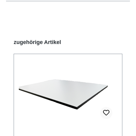
Produktgalerie überspringen
zugehörige Artikel