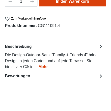
Produkt Anzahl: Gib den gewünschten Wert e
In den Warenkorb
Zum Merkzettel hinzufügen
Produktnummer:
CG111091.4
Beschreibung
Die Design-Outdoor-Bank "Family & Friends 4" bringt
Design in jeden Garten und auf jede Terrasse. Sie
bietet vier Gäste…
Mehr
Bewertungen