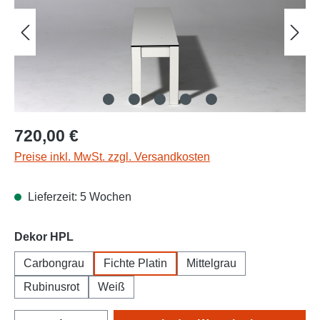
Regulärer Preis:
720,00 €
Preise inkl. MwSt. zzgl. Versandkosten
Lieferzeit: 5 Wochen
auswählen
Dekor HPL
Carbongrau
Fichte Platin
Mittelgrau
Rubinusrot
Weiß