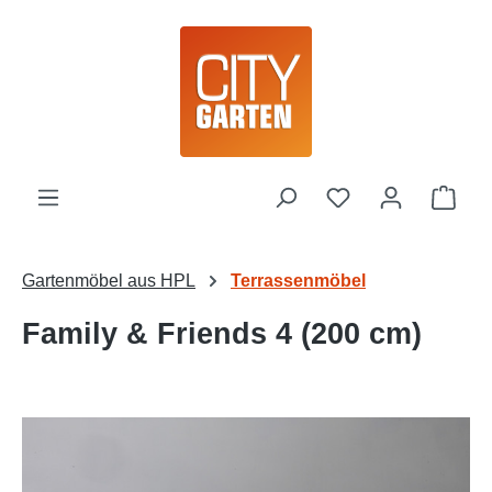
Zum Hauptinhalt springen
Ware
Gartenmöbel aus HPL
Terrassenmöbel
Family & Friends 4 (200 cm)
Bildergalerie überspringen