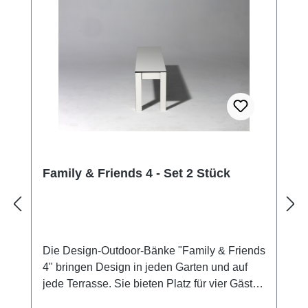
das ganze Jahr über draußen stehen bleiben
- bei Wind und Wetter, bei Sonne, Regen
oder Schnee. Das Design des
Terrassentisches wird geprägt durch ein
ganzheitlich kräftiges Auftreten. Dieses steht
bewusst im Kontrast zur minimierten
Materialstärke von nur 1 cm. Die Kanten
setzen einen starken Akzent, der sich aus
dem Kontrast des Dekors und der Kernfarbe
des Materials HPL ergibt (schwarzer Kern /
Family & Friends 4 - Set 2 Stück
schwarze Kante bei den Dekoren 'Weiß',
'Mittelgrau' und Carbongrau', dunkelbrauner
Kern / dunkelbraune Kante bei den weiteren
Dekoren). Der Tisch ist aufgrund seiner
großzügigen Ablagefläche auch beliebt als
Die Design-Outdoor-Bänke "Family & Friends
Konferenztisch aus HPL, als Küchentisch
4" bringen Design in jeden Garten und auf
oder vielseitiger Kantinentisch, unter dessen
jede Terrasse. Sie bieten Platz für vier Gäste
Tischplatte man einfach Unterlagen und
und viel Raum für eine gute Zeit unter Familie